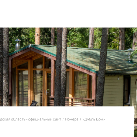
дская область - официальный сайт
/
Номера
/
«Дубль Дом»