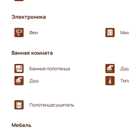
Электроника
Фен
Мин
Ванная комната
Банные полотенца
Душ
Душ
Теп
Полотенцесушитель
Мебель