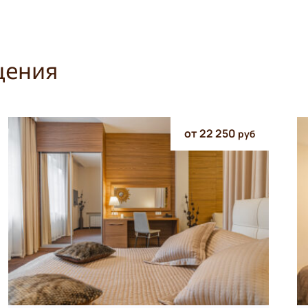
щения
от 22 250
руб