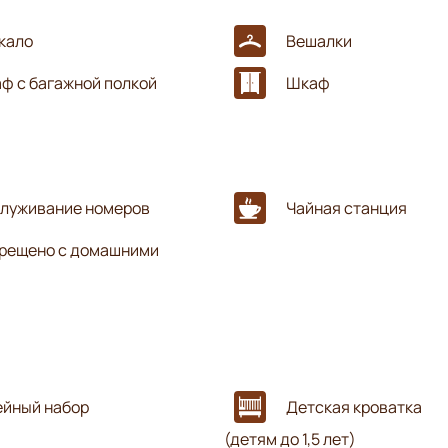
кало
Вешалки
ф с багажной полкой
Шкаф
луживание номеров
Чайная станция
рещено с домашними
йный набор
Детская кроватка
(детям до 1,5 лет)