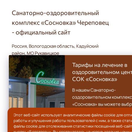
Санаторно-оздоровительный
комплекс «Сосновка» Череповец
- официальный сайт
Россия, Вологодская область, Кадуйский
район, МО Рукавицкое
Тарифы на лечение в
оздоровительном цен
СОК «Сосновка»
В нашем Санаторно-
©
2026
Санатор
оздоровительном комплек
Мы предлагаем размещение в комфортабельных номерах различных к
«Сосновка» вы можете выбр
Политика в отношении 
один из двух тарифов в
Этот веб-сайт использует аналитические файлы cookie для опт
зависимости от желаемой
работы и улучшения работы пользователей с ним, а также стат
продолжительности отдыха
файлы cookie для отслеживания статистики посещений веб-сай
кнопку «Я согласен», Вы соглашаетесь на использование нами 