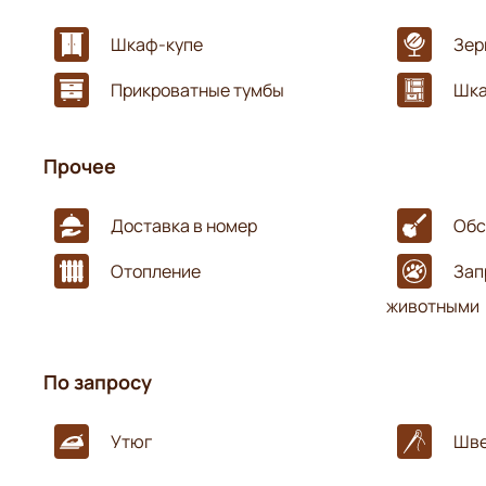
Шкаф-купе
Зер
Прикроватные тумбы
Шка
Прочее
Доставка в номер
Обс
Отопление
Зап
животными
По запросу
Утюг
Шве