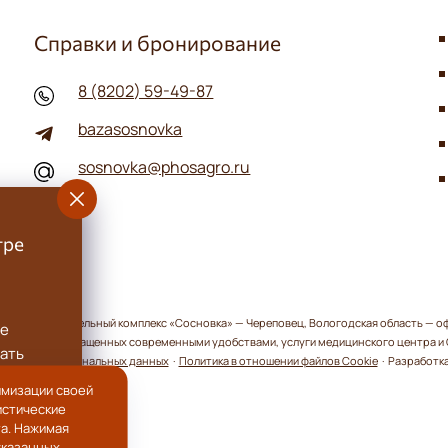
Справки и бронирование
8 (8202) 59-49-87
bazasosnovka
sosnovka@phosagro.ru
тре
но-оздоровительный комплекс «Сосновка» — Череповец, Вологодская область — о
се
атегорий, оснащенных современными удобствами, услуги медицинского центра и С
ать
обработки персональных данных
·
Политика в отношении файлов Cookie
· Разработка
имизации своей
истические
 и
та. Нажимая
указанных