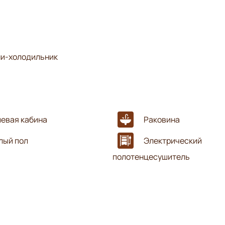
и-холодильник
евая кабина
Раковина
лый пол
Электрический
полотенцесушитель