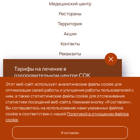
Медицинский центр
Рестораны
Территория
Акции
Контакты
Реквизиты
Тарифы на лечение в
оздоровительном центре СОК
«Сосновка»
Этот веб-сайт использует аналитические файлы cookie для
©
2026
Санаторно-оздоровительный комплекс «Сосновка» — Череповец,
оптимизации своей работы и улучшения работы пользователей с
В нашем Санаторно-оздоровительном
Вологодская область — официальный сайт
ним, а также статистические файлы cookie для отслеживания
Мы предлагаем размещение в комфортабельных номерах различных категорий,
комплексе «Сосновка» вы можете выбрать один
статистики посещений веб-сайта. Нажимая кнопку «Я согласен»,
оснащенных современными удобствами, услуги медицинского центра и СПА-
из двух тарифов в зависимости от желаемой
Вы соглашаетесь на использование нами указанных файлов
центра с бассейном, а также питание в ресторанном комплексе.
продолжительности отдыха и целей
cookie в соответствии с нашей
Политикой в отношении файлов
Политика в отношении обработки персональных данных
·
Политика в отношении
файлов Cookie
· Разработка сайта и дизайн:
revtail.ru
оздоровления.
cookie
.
Подробности
Я согласен