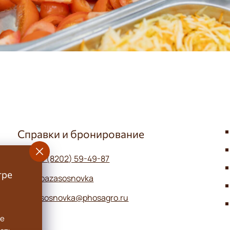
Справки и бронирование
8 (8202) 59-49-87
тре
bazasosnovka
sosnovka@phosagro.ru
се