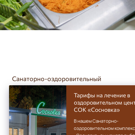
Санаторно-оздоровительный
комплекс «Сосновка» Череповец
Тарифы на лечение в
- официальный сайт
оздоровительном цен
СОК «Сосновка»
Россия, Вологодская область, Кадуйский
район, МО Рукавицкое
В нашем Санаторно-
оздоровительном комплек